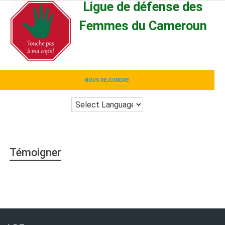
Ligue de défense des
Skip
to
Femmes du Cameroun
content
Stop aux Violences
NOUS REJOINDRE
Témoigner