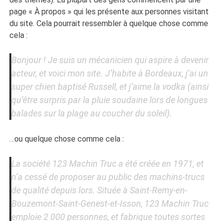
page « À propos » qui les présente aux personnes visitant
du site. Cela pourrait ressembler à quelque chose comme
cela :
Bonjour ! Je suis un mécanicien qui aspire à devenir
acteur, et voici mon site. J’habite à Bordeaux, j’ai un
super chien baptisé Russell, et j’aime la vodka (ainsi
qu’être surpris par la pluie soudaine lors de longues
balades sur la plage au coucher du soleil).
…ou quelque chose comme cela :
La société 123 Machin Truc a été créée en 1971, et
n’a cessé de proposer au public des machins-trucs
de qualité depuis lors. Située à Saint-Remy-en-
Bouzemont-Saint-Genest-et-Isson, 123 Machin Truc
emploie 2 000 personnes, et fabrique toutes sortes