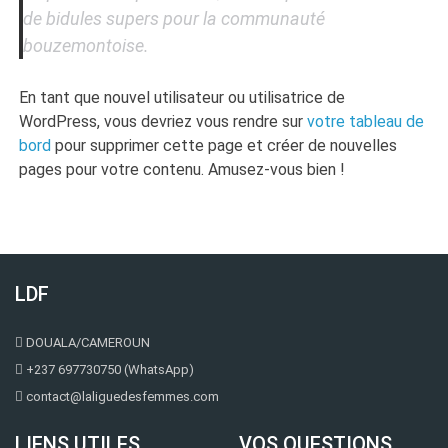
de bidules supers pour la communauté
bouzemontoise.
En tant que nouvel utilisateur ou utilisatrice de
WordPress, vous devriez vous rendre sur
votre tableau de
bord
pour supprimer cette page et créer de nouvelles
pages pour votre contenu. Amusez-vous bien !
LDF
DOUALA/CAMEROUN
+237 697730750 (WhatsApp)
contact@laliguedesfemmes.com
LIENS UTILES
VOS QUESTIONS