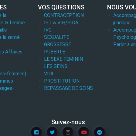
LES
VOS QUESTIONS
NOUS VOU
e la
CONTRACEPTION
Accompag
de la femme
IST & VIH/SIDA
juridique
ille
IVG
Accompag
e la santé
SEXUALITE
Psycholog
GROSSESSE
Parler à u
es Affaires
PUBERTE
LE SEXE FEMININ
LES SEINS
ges-femmes)
VIOL
Femmes
PROSTITUTION
sages-
REPASSAGE DE SEINS
Suivez-nous