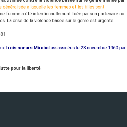
activisme contre la violence basée sur le genre menée par
e généralisée à laquelle les femmes et les filles sont
une femme a été intentionnellement tuée par son partenaire ou
s. La crise de la violence basée sur le genre est urgente.
681
aux
trois soeurs Mirabal
assassinées le 28 novembre 1960 par
utte pour la liberté
.